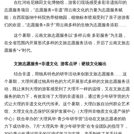
在红河哈尼梯田文化博物馆，游客们现场感受多彩非遗拓印的
志愿服务项目，“志愿服务+非遗”用云南文化的力量为志愿服务赋
能；在西双版纳中科院热带植物园，植物标本喷扇受到了亲子游游客
们的欢迎，“志愿服务+亲子”用云南多样的生物为志愿服务添彩……
这个暑期，云南文旅志愿服务以“多样云南 多彩服务”为主题，
在全省范围内开展形式多样的文旅志愿服务活动，开启了云南文旅志
愿服务“+”时代。
文旅志愿服务+非遗文化 游客点评：硬核文化输出
结合非遗，用独具特色的研学活动来创新文旅志愿服务……这
个暑期，大理州通过独具特色的方式开展形式多样的文旅志愿服务活
动，既让来到大理的游客感受到了大理不一样的温情，又在文旅志愿
服务的助力下，有效宣传了大理的非遗项目，通过青少年研学营的方
式让大理的非遗文化代代传承。这个暑期，大理白族自治州群众艺术
馆、大理文化生态保护区保护发展中心（大理州非物质文化遗产保护
中心）联合举办的“大理风华·青少年研学营”活动在文旅志愿者的助
力下成功举办。7月“大理风华·青少年研学营”在专业团队的指导下，
30位青少年通过四天的沉浸式学习与实践，亲手制作了羊毛毡画、