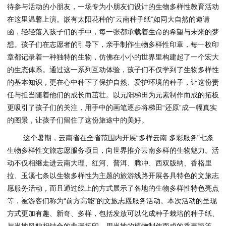
待参与活动的小朋友，一场专为小朋友们设计的生物多样性教育活动
在这里温馨上演。嵌有太阳花种的“云南种子纸”如同大自然的邀请
函，轻轻落入孩子们的手中，每一张都承载着生命的希望与未来的梦
想。孩子们在志愿者的引导下，亲手制作生物多样性印章，每一枚印
章都记录着一种独特的生物，仿佛在小小的世界里构建起了一个宏大
的生态体系。通过这一系列互动体验，孩子们不仅学到了生物多样性
的基本知识，更在心中种下了保护自然、爱护环境的种子，让这份责
任与担当随着他们的成长而茁壮。以元阳梯田为元素制作而成的拓板
更吸引了孩子们的关注，用手中的画笔逐步将梯田“还原”成一幅真实
的图景，让孩子们留住了这份旅途中的美好。
这个暑期，云南省在全省范围内开展“多样云南 多彩服务”七条
生物多样性文旅志愿服务项目，向世界推介云南多样的生物魅力。活
动不仅相继
走进云南大理、红河、普洱、腾冲、西双版纳、香格里
拉、玉溪七条以生物多样性为主题的旅游线路开展各具特色的文旅志
愿服务活动，而且通过线上的方式展示了各地的生物多样性特色亮点
等，被游客们称为“前方高能”的文旅志愿服务活动。本次活动的呈现
方式更加有趣、新奇、多样，包括发放可以化成种子栽培的种子纸、
与当地风貌相结合的非遗拓印、用当地的植物制作而成的香薰瓶等，