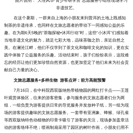
图片说明：
“大理风华·青少年研学营”
志愿服务小组在现场学习
非遗技艺。
在这个暑期，一群来自上海的小朋友来到普洱的土地上既感知
制茶的非遗传承，也同样在文旅志愿者的带动下一同感知公益的乐
趣。在为期6天5晚的“茶咖探秘•沐洱行动”时，这些“小沐洱”们感知着
当地非遗文化的魅力，踏足七彩大地，品味茶咖之韵，亲近自然之
美。在澜沧江畔，他们不仅学到了茶文化和咖啡文化的知识，更在实
践中体验了公益服务的乐趣。活动结束时，孩子们纷纷表示，这段难
忘的经历让他们更加珍惜自然资源，也更加坚定了他们未来为社会贡
献自己力量的决心。
文旅志愿服务+多样生物 游客点评：前方高能预警
7月16日，在中科院西双版纳热带植物园的网红打卡点——王莲
叶观赏体验区，往来的游客密集，参与服务的文旅志愿者们分为两
组，一组负责为游客提供日常的导览服务并发放种子纸，另一组为现
场的游客提供趣味的文旅志愿服务。一套带有亚洲象、蜂猴、绿孔雀
等西双版纳特色动植物的印章卡吸引了游客的关注，现场参加盖章活
动的游客络绎不绝；喷画制扇采用了园区的树叶作画，小朋友们用不