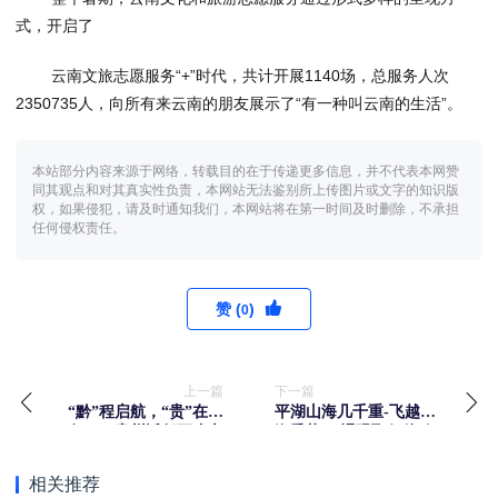
式，开启了
云南文旅志愿服务“+”时代，
共计开展1140场，总服务人次
2350735人，向所有来云南的朋友展示了“有一种叫云南的生活”。
本站部分内容来源于网络，转载目的在于传递更多信息，并不代表本网赞
同其观点和对其真实性负责，本网站无法鉴别所上传图片或文字的知识版
权，如果侵犯，请及时通知我们，本网站将在第一时间及时删除，不承担
任何侵权责任。
赞 (
)
0
上一篇
下一篇
“黔”程启航，“贵”在联
平湖山海几千重-飞越山
动 ——贵州近邻五省市
海乘势9D裸眼飞行体验
入境旅游联动宣传分享
馆
会圆满举办
相关推荐