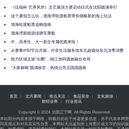
《伍福杯·艺养风华》文艺展演大赛启动仪式在沈阳圆满举行
这个暑假怎么玩，渤海湾轮渡船票带你领略新的海上玩法
渤海轮渡船票选舱指南
渤海湾新能源绿牌车乘船
中、高考生、大一新生专属优惠来啦！
从赛事IP到节点共振，抖音生活服务借东北超撬动东北淡季消费
助力区域文旅“出圈”，锦江加码酒旅融合布局
“大家春晚”圆满收官，热情点亮北国团圆夜
首页
北方要闻
焦点关注
食品安全
文化旅游
财经业界
行业资讯
Copyright © 2024
北国辽宁网
. All Rights Reserved.
本站部分内容来源于网络，转载目的在于传递更多信息，并不代表本网赞
同其观点和对其真实性负责，本网站无法鉴别所上传图片或文字的知识版
权，如果侵犯，请及时通知我们，本网站将在第一时间及时删除，不承担