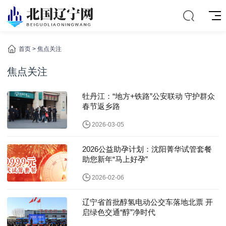
首页
>
焦点关注
焦点关注
牡丹江：“地方+铁路”公安联动 守护群众
春节返乡路
2026-03-05
2026公益助孕计划：沈阳菁华试管套餐
助您新年“马上好孕”
2026-02-06
辽宁省首批醇氢电动公交车落地北票 开
启绿色交通“醇”净时代