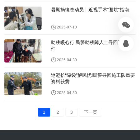
暑期摘镜总动员丨近视手术“避坑”指南
2025-07-10
助残暖心行!民警助残障人士寻回遗失证
件
2025-04-30
巡逻拾“绿袋”解民忧!民警寻回施工队重要
资料获赞
2025-04-30
1
2
3
下一页