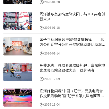
2026-01-28
周洋携冬奥热情空降沈阳，与TCL共启创
新未来
2026-01-18
亲子互动润家风 书信倡廉筑防线 ——北
方公司辽宁分公司开展家庭助廉活动深化
节前廉洁教育
2026-01-14
免费泡脚、领取专属取暖礼包，京东家电
家居暖心站台致敬大连一线劳动者
2025-12-09
庄河好物闪耀“中国（辽宁）品质电商合
作交流活动周”暨“辽宁省第六届电商直播
节”、数字赋能县域经济新跨越
2025-11-04