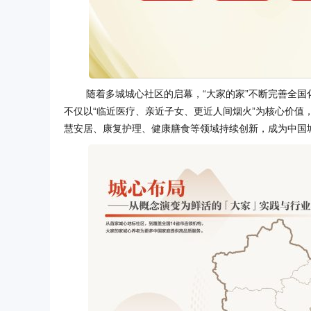
随着多城城心社区的启幕，“大家的家”不断完善全
不仅以“临近医疗、亲近子女、更近人间烟火”为核心价
慧安居、康复护理、健康膳食等领域持续创新，成为中国