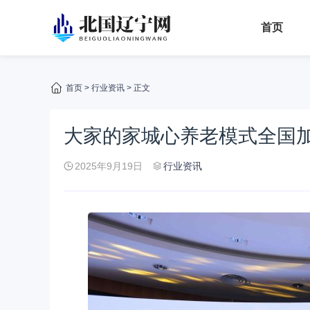
首页
首页
>
行业资讯
> 正文
大家的家城心养老模式全国
2025年9月19日
行业资讯