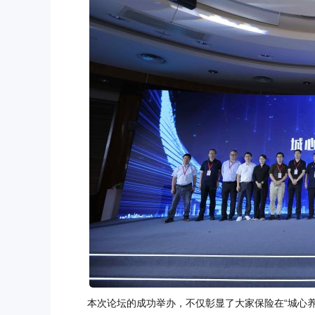
本次论坛的成功举办，不仅彰显了大家保险在“城心