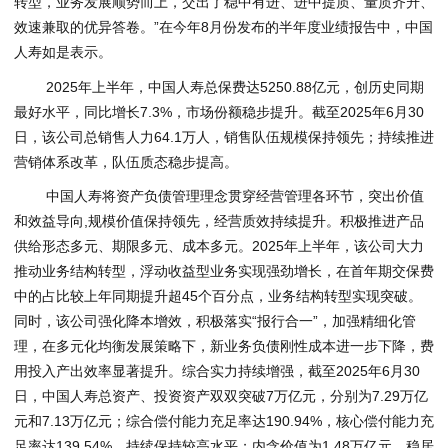
转型，业务发展顺势而上，交出了稳中有进、进中提质、量质齐升、
效速兼取的优异答卷。”在今年8月份发布的半年度业绩报告中，中国
人寿如是表示。
2025年上半年，中国人寿总保费达5250.88亿元，创历史同期
最好水平，同比增长7.3%，市场份额稳步提升。截至2025年6月30
日，该公司总销售人力64.1万人，销售队伍规模保持领先；持续推进
营销体系改革，队伍质态稳步提高。
中国人寿将资产负债管理理念贯穿经营管理各环节，突出价值
和效益导向,规模价值保持领先，经营质效持续提升。积极推进产品
供给形态多元、期限多元、成本多元。2025年上半年，该公司大力
推动业务结构转型，浮动收益型业务实现强劲增长，在首年期交保费
中的占比较上年同期提升超45个百分点，业务结构转型实现突破。
同时，该公司强化降本增效，积极落实“报行合一”，加强精细化管
理，在多元化均衡发展策略下，新业务负债刚性成本进一步下降，费
用投入产出效率显著提升。综合实力持续增强，截至2025年6月30
日，中国人寿总资产、投资资产双双突破7万亿元，分别为7.29万亿
元和7.13万亿元；综合偿付能力充足率达190.94%，核心偿付能力充
足率达139.54%，持续保持较高水平；内含价值为1.48万亿元，稳居