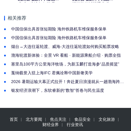
术后，应该如何护理？
视还能做近视手术吗？
相关推荐
中国信保出具首张短期险 海外铁路机车维保服务保单
中国信保出具首张短期险 海外铁路机车维保服务保单
烟台→大连往返轮渡、威海-大连往返轮渡如何购买船票攻略
渤海轮渡新体验：全景 VR 看船 · 新能源乘船介绍 · 购票全指
塞里岛100平方公里海洋牧场，为新玉麟打造海参“品质摇篮”
戛纳载誉入驻上海IFC 君佩诠释中国新奢美学
2026 暑期运输大幕正式拉开！奔赴夏日浪漫就从一趟渤海跨海
轮渡启程
银发经济浪潮下，东软睿新的“数智”答卷与民生温度
首页
北方要闻
焦点关注
食品安全
文化旅游
财经业界
行业资讯