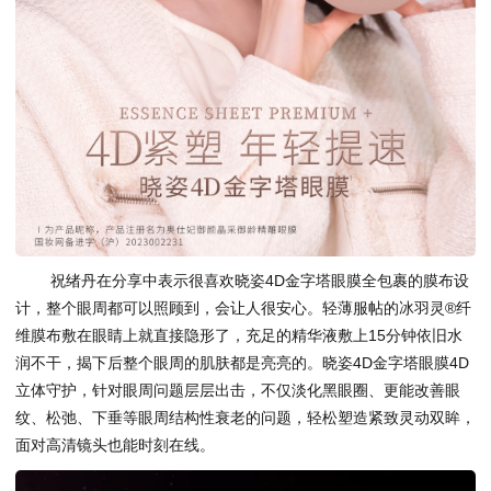
祝绪丹在分享中表示很喜欢晓姿4D金字塔眼膜全包裹的膜布设
计，整个眼周都可以照顾到，会让人很安心。轻薄服帖的冰羽灵®纤
维膜布敷在眼睛上就直接隐形了，充足的精华液敷上15分钟依旧水
润不干，揭下后整个眼周的肌肤都是亮亮的。晓姿4D金字塔眼膜4D
立体守护，针对眼周问题层层出击，不仅淡化黑眼圈、更能改善眼
纹、松弛、下垂等眼周结构性衰老的问题，轻松塑造紧致灵动双眸，
面对高清镜头也能时刻在线。