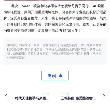
此次，AXXZIA晓姿和晓姿眼膜大使祝绪丹携手同行， 4D紧塑
为年轻提速，共同开启重塑明眸之旅。晓姿作为专业级的眼部护理品
牌，深受美容业界推荐。未来，晓姿将持续深耕眼部护理领域，与您
一起开启眼部护理新体验，共同探索美的无限可能。致力于让更多的
消费者时刻自信闪耀，绽放属于自己的“睛”采人生！
本站部分内容来源于网络，转载目的在于传递更多信息，并不代表本网赞
同其观点和对其真实性负责，本网站无法鉴别所上传图片或文字的知识版
权，如果侵犯，请及时通知我们，本网站将在第一时间及时删除，不承担
任何侵权责任。
赞 (
)
0
上一篇
下一篇
时代天使携手马来西亚
五粮特曲 感受酿酒智慧
口腔医生：共探尖端技
和匠心独运
术与诊所管理新知