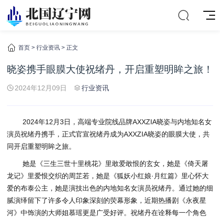
首页
>
行业资讯
> 正文
晓姿携手眼膜大使祝绪丹，开启重塑明眸之旅！
2024年12月09日
行业资讯
2024年12月3日，高端专业院线品牌AXXZIA晓姿与内地知名女
演员祝绪丹携手，正式官宣祝绪丹成为AXXZIA晓姿的眼膜大使，共
同开启重塑明眸之旅。
她是《三生三世十里桃花》里敢爱敢恨的玄女，她是《倚天屠
龙记》里爱恨交织的周芷若，她是《狐妖小红娘·月红篇》里心怀大
爱的布泰公主，她是演技出色的内地知名女演员祝绪丹。通过她的细
腻演绎留下了许多令人印象深刻的荧幕形象，近期热播剧《永夜星
河》中饰演的大师姐慕瑶更是广受好评。祝绪丹在诠释每一个角色