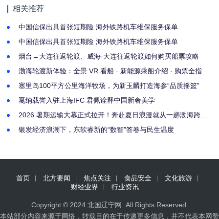
相关推荐
中国信保出具首张短期险 海外铁路机车维保服务保单
中国信保出具首张短期险 海外铁路机车维保服务保单
烟台→大连往返轮渡、威海-大连往返轮渡如何购买船票攻略
渤海轮渡新体验：全景 VR 看船 · 新能源乘船介绍 · 购票全指
塞里岛100平方公里海洋牧场，为新玉麟打造海参“品质摇篮”
戛纳载誉入驻上海IFC 君佩诠释中国新奢美学
2026 暑期运输大幕正式拉开！奔赴夏日浪漫就从一趟渤海跨海
轮渡启程
银发经济浪潮下，东软睿新的“数智”答卷与民生温度
首页
北方要闻
焦点关注
食品安全
文化旅游
财经业界
行业资讯
Copyright © 2024
北国辽宁网
. All Rights Reserved.
本站部分内容来源于网络，转载目的在于传递更多信息，并不代表本网赞