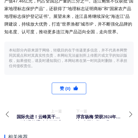
产值47.46亿元，约占全国总产量的三分之一。连江鲍鱼不仅获批“国
家地理标志保护产品”，还获得了“地理标志证明商标”和“国家农产品
地理标志保护登记证书”。展望未来，连江县将继续深化“海连江”品
牌建设，持续放大优势，打造“世界渔都”城市IP，并不断强化品牌的
知名度、认可度，推动更多连江海产品迈向全国，走向世界。
本站部分内容来源于网络，转载目的在于传递更多信息，并不代表本网赞
同其观点和对其真实性负责，本网站无法鉴别所上传图片或文字的知识版
权，如果侵犯，请及时通知我们，本网站将在第一时间及时删除，不承担
任何侵权责任。
赞 (
)
0
上一篇
下一篇
国际先进！云峰莫干山2
浮宫杨梅 荣获2024年
项新品均通过省级工业
度“大国好货·一县一
新产品鉴定
品”特色品牌
相关推荐