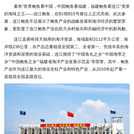
素有“世界鲍鱼看中国，中国鲍鱼看福建，福建鲍鱼看连江”美誉
的海味之王——连江鲍鱼，在B1馆B15号展位上正式亮相。此次参
展，连江鲍鱼不仅展示了鲍鱼产业的战略发展和海洋经济的繁荣景
象，更彰显了连江鲍鱼产业在助力乡村振兴和共融经济中的新风貌。
连江县拥有得天独厚的海洋资源，海域面积3112平方公里，海
岸线238公里，水产品总量稳居全国第二、全省第一。凭借丰富的海
洋资源和深厚的渔业基础，连江摘得了“中国鱼丸之乡”“中国海带之
乡”“中国鲍鱼之乡”“福建省海洋产业发展示范县”等荣誉。其中，鲍鱼
产业作为连江最大的渔业支柱产业和特色产业，从2010年起产量一
直稳居全国县级首位。