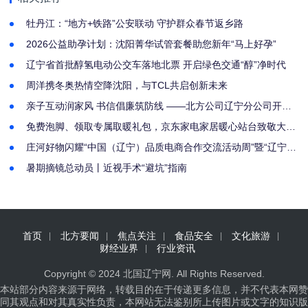
牡丹江：“地方+铁路”公安联动 守护群众春节返乡路
2026公益助孕计划：沈阳菁华试管套餐助您新年“马上好孕”
辽宁省首批醇氢电动公交车落地北票 开启绿色交通“醇”净时代
周洋携冬奥热情空降沈阳，与TCL共启创新未来
亲子互动润家风 书信倡廉筑防线 ——北方公司辽宁分公司开展
家庭助廉活动深化节前廉洁教育
免费泡脚、领取专属取暖礼包，京东家电家居暖心站台致敬大连
一线劳动者
庄河好物闪耀“中国（辽宁）品质电商合作交流活动周”暨“辽宁省
第六届电商直播节”、数字赋能县域经济新跨越
暑期摘镜总动员丨近视手术“避坑”指南
首页
北方要闻
焦点关注
食品安全
文化旅游
财经业界
行业资讯
Copyright © 2024
北国辽宁网
. All Rights Reserved.
本站部分内容来源于网络，转载目的在于传递更多信息，并不代表本网赞
同其观点和对其真实性负责，本网站无法鉴别所上传图片或文字的知识版