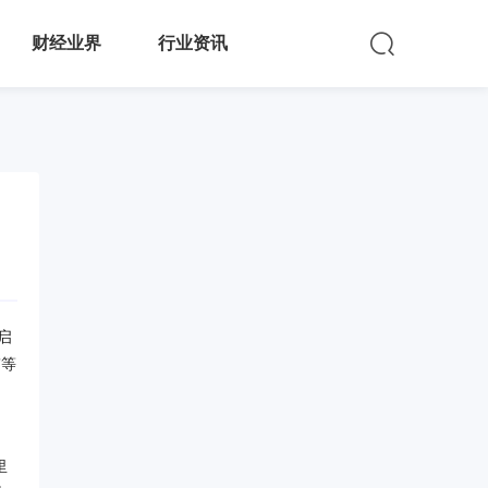
财经业界
行业资讯
启
”等
里