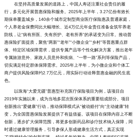
在坚持高质量发展的道路上，中国人寿还注重社会责任的履
行，多元化开展普惠保险和服务。2025年上半年，3.27亿份有效长
期保单覆盖城乡，140余个城市定制型商业医疗保险惠及普通家庭，
个人养老金保费同比大幅增长、近4万亿元年金责任准备金筑牢养老
防线，让“病有所医、失有所护、老有所养”的承诺变为日常。推动普
惠保险扩面提质，聚焦“两新”“老年”“小微企业”“乡村”等普惠重点群
体、特定区域保障需求，提供专属产品等个性化解决方案，推出老年
专属旅游意外、家政人员意外和疾病、“一带一路”系列等保险产品，
切实满足特定群体保障需求。2025年上半年，为小微企业和个体工
商户提供风险保障约2.7万亿元，用实际行动诠释普惠金融的民生底
色。
以珠海“大爱无疆”普惠型补充医疗保险项目为例，该项目自
2019年实施以来，成为当地多层次医保体系的重要组成部分。项目
创新推出“爱健康”行动，推动保障模式从“被动赔付”向“主动健康”转
变，为全国普惠保险发展提供了有益借鉴。该项目在保障内容上不断
创新，逐步扩大保障范围，将更多创新药品和诊疗技术纳入保障，同
时通过健康管理服务，引导参保人形成健康生活方式，真正实现
了“防赔结合”的创新实践。 经过多年的努力，中国人寿的ESG实践