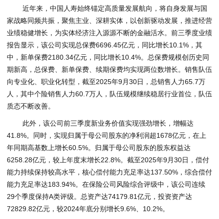
近年来，中国人寿始终锚定高质量发展航向，将自身发展与国
家战略同频共振，聚焦主业、深耕实体，以创新驱动发展，推进经营
业绩稳健增长，为实体经济注入源源不断的金融活水。前三季度业绩
报告显示，该公司实现总保费6696.45亿元，同比增长10.1%，其
中，新单保费2180.34亿元，同比增长10.4%。总保费规模创历史同
期新高，总保费、新单保费、续期保费均实现两位数增长。销售队伍
向专业化、职业化转型，截至2025年9月30日，总销售人力65.7万
人，其中个险销售人力60.7万人，队伍规模继续稳居行业首位，队伍
质态不断改善。
此外，该公司前三季度新业务价值实现强劲增长，增幅达
41.8%。同时，实现归属于母公司股东的净利润超1678亿元，在上
年同期高基数上增长60.5%。归属于母公司股东的股东权益达
6258.28亿元，较上年度末增长22.8%。截至2025年9月30日，偿付
能力持续保持较高水平，核心偿付能力充足率达137.50%，综合偿付
能力充足率达183.94%。在保险公司风险综合评级中，该公司连续
29个季度保持A类评级。总资产达74179.81亿元，投资资产达
72829.82亿元，较2024年底分别增长9.6%、10.2%。