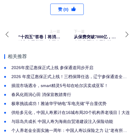
赞 (
)
0
上一篇
下一篇
“十四五”答卷丨将消保
从保费突破7000亿，看
融入发展基因，中国人
寿险头雁的发展韧性
寿客户好评度连续五年
保持高位
相关推荐
2026年度辽惠保正式上线 参保通道同步开启
2026 年度辽惠保正式上线！三档保障任选，辽宁参保通道全面
开启
插混市场遇冷，smart精灵5号却在哈尔滨卖成亚军！
春风化雨润心田 消保宣教踏青行
极寒挑战成功！雅迪华宇钠电“车电充储”平台显优势
供给多元化，中国人寿累计在16城布局20个机构养老项目丨大连
与琼岛共成长 中国人寿为海南自贸港建设注入保险动能
个人养老金全面实施一周年：中国人寿以保险之力 让“老有所