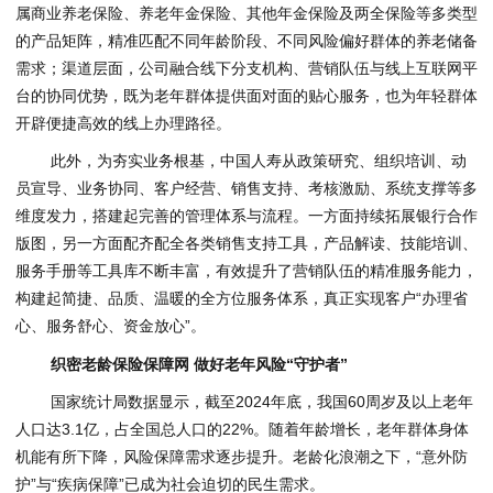
属商业养老保险、养老年金保险、其他年金保险及两全保险等多类型
的产品矩阵，精准匹配不同年龄阶段、不同风险偏好群体的养老储备
需求；渠道层面，公司融合线下分支机构、营销队伍与线上互联网平
台的协同优势，既为老年群体提供面对面的贴心服务，也为年轻群体
开辟便捷高效的线上办理路径。
此外，为夯实业务根基，中国人寿从政策研究、组织培训、动
员宣导、业务协同、客户经营、销售支持、考核激励、系统支撑等多
维度发力，搭建起完善的管理体系与流程。一方面持续拓展银行合作
版图，另一方面配齐配全各类销售支持工具，产品解读、技能培训、
服务手册等工具库不断丰富，有效提升了营销队伍的精准服务能力，
构建起简捷、品质、温暖的全方位服务体系，真正实现客户“办理省
心、服务舒心、资金放心”。
织密老龄保险保障网 做好老年风险“守护者”
国家统计局数据显示，截至2024年底，我国60周岁及以上老年
人口达3.1亿，占全国总人口的22%。随着年龄增长，老年群体身体
机能有所下降，风险保障需求逐步提升。老龄化浪潮之下，“意外防
护”与“疾病保障”已成为社会迫切的民生需求。