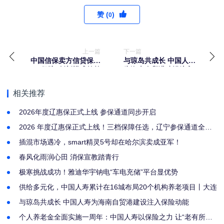
赞 (
)
0
上一篇
下一篇
中国信保卖方信贷保险
与琼岛共成长 中国人寿
“三保障”创新模式首单
为海南自贸港建设注入
落地
保险动能
相关推荐
2026年度辽惠保正式上线 参保通道同步开启
2026 年度辽惠保正式上线！三档保障任选，辽宁参保通道全面
开启
插混市场遇冷，smart精灵5号却在哈尔滨卖成亚军！
春风化雨润心田 消保宣教踏青行
极寒挑战成功！雅迪华宇钠电“车电充储”平台显优势
供给多元化，中国人寿累计在16城布局20个机构养老项目丨大连
与琼岛共成长 中国人寿为海南自贸港建设注入保险动能
个人养老金全面实施一周年：中国人寿以保险之力 让“老有所