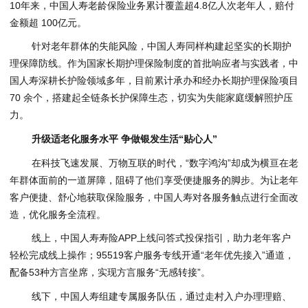
10年来，中国人寿老龄保险业务累计覆盖超4.8亿人次老年人，赔付
金额超 100亿元。
针对老年群体的失能风险，中国人寿同样构建起坚实的长期护
理保障防线。作为国家长期护理保险制度的首批响应者与实践者，中
国人寿深耕长护险领域多年，目前累计承办和经办长期护理保险项目
70 余个，搭建起全链条长护保障生态，切实为失能家庭缓解照护压
力。
升级适老化服务水平 争做银发生活“贴心人”
在科技飞速发展、万物互联的时代，“数字鸿沟”却成为横亘在老
年群体面前的一道屏障，阻碍了他们享受便捷服务的脚步。为让老年
客户便捷、舒心地获取保险服务，中国人寿对各服务触点进行全面改
造，优化服务全流程。
线上，中国人寿寿险APP上线问答式投保指引，助力老年客户
轻松完成线上操作；95519客户服务专线开通“老年优先接入”通道，
配备53种方言坐席，实现方言服务“无感转接”。
线下，中国人寿组建专属服务队伍，通过走村入户办理理赔、