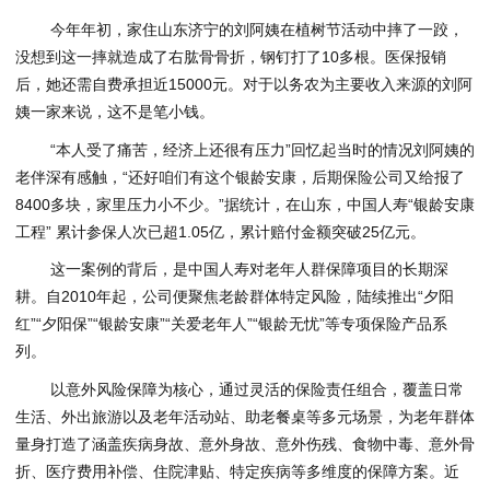
今年年初，家住山东济宁的刘阿姨在植树节活动中摔了一跤，
没想到这一摔就造成了右肱骨骨折，钢钉打了10多根。医保报销
后，她还需自费承担近15000元。对于以务农为主要收入来源的刘阿
姨一家来说，这不是笔小钱。
“本人受了痛苦，经济上还很有压力”回忆起当时的情况刘阿姨的
老伴深有感触，“还好咱们有这个银龄安康，后期保险公司又给报了
8400多块，家里压力小不少。”据统计，在山东，中国人寿“银龄安康
工程” 累计参保人次已超1.05亿，累计赔付金额突破25亿元。
这一案例的背后，是中国人寿对老年人群保障项目的长期深
耕。自2010年起，公司便聚焦老龄群体特定风险，陆续推出“夕阳
红”“夕阳保”“银龄安康”“关爱老年人”“银龄无忧”等专项保险产品系
列。
以意外风险保障为核心，通过灵活的保险责任组合，覆盖日常
生活、外出旅游以及老年活动站、助老餐桌等多元场景，为老年群体
量身打造了涵盖疾病身故、意外身故、意外伤残、食物中毒、意外骨
折、医疗费用补偿、住院津贴、特定疾病等多维度的保障方案。近