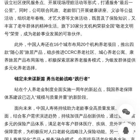
设立社区便民服务点、开展现场理赔活动等形式，打通服务“最后一
公里”。同时，公司联合民政、老龄部门开展健康讲座、义诊等公益
活动，组织老年春晚、才艺大赛等文体活动，既普及了保险知识，又
丰富了老年群体的精神生活。旗下10家分支机构荣获全国“敬老文明
号”荣誉，成为老龄事业发展的可靠伙伴。
此外，中国人寿还在16个城市布局20个机构养老项目，推出四
款“随心居”旅居产品，稳步推进CCRC养老社区、城心养老公寓、康
养旅居产品布局落地，积极探索居家养老服务模式，为银发群体提供
多元化养老选择。
锚定未来谋新篇 勇当老龄战略“践行者”
站在个人养老金制度全面实施一周年的新起点，我国养老保障
体系建设已迈入“规模与质量并重”的新阶段。
面向未来，中国人寿将持续助力老龄事业高质量发展。一方
面，结合客户需求演进趋势，持续加强产品创新供给，通过更加丰富
多元的保险产品体系，满足老年客户群体医疗、疾病、意外等方面的
保障需求，为积极应对人口老龄化战略注入保险动能。另一方面，中
国人寿将深化“产品 + 服务”融合模式，全面提升适老化服务水平，充