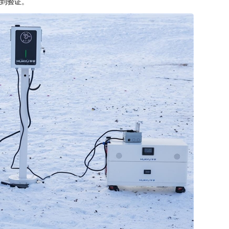
得到验证。