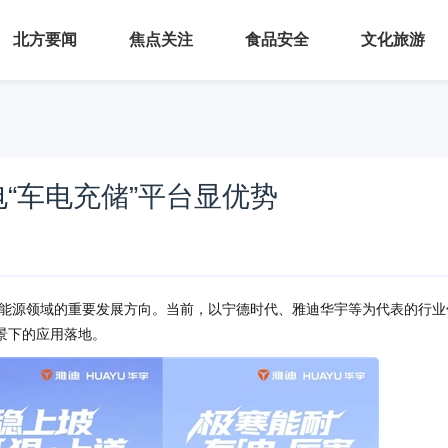
北方要闻
焦点关注
食品安全
文化旅游
“车电充储”平台显优势
能源领域的重要发展方向。当前，以宁德时代、雅迪华宇等为代表的行业
景下的应用落地。