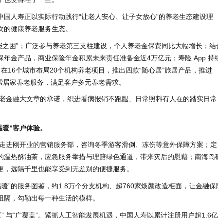
中国人寿正以实际行动践行“让老人安心、让子女放心”的养老生态建设理
次的健康养老服务生态。
能之困”；广泛参与养老第三支柱建设，个人养老金保费同比大幅增长；结
年金产品，商业保险年金积累未来责任准备金近4万亿元；寿险 App 持
，在16个城市布局20个机构养老项目，推出四款“随心居”旅居产品，推进
索居家养老服务，满足客户多元养老需求。
老金融大文章的承诺，织进看病报销不跑腿、日常照料有人在的踏实日常
温暖”客户体验。
走进刚开业的营销服务部，咨询冬季游客滑倒、冻伤等意外保障方案；定
的温热酥油茶，应急服务举措与理赔绿色通道，带来灾后的慰藉；南海岛
更，远隔千里也能享受到无差别的便捷服务。
暖”的服务图鉴，约1.8万个分支机构、超760家焕颜改造柜面，让金融保
阻隔，勾勒出每一种生活的模样。
 与“广覆盖”。紧抓人工智能发展机遇，中国人寿以累计注册用户超1.6