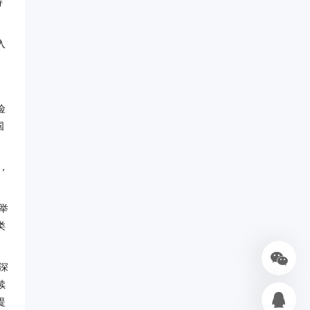
持
入
险
国
，
举
类
深
续
提