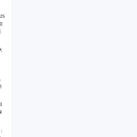
25
京
至
大
。
划
目
保
；