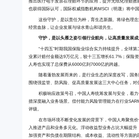
推出医疗电子发票在理赔环节的应用，提升无纸化理赔效
也获得国际认可，国际权威指数机构MSCI（明晟）将中
这份守护，是以责任为种，育生态新颜。将绿色理念
经营血脉，让企业发展与绿水青山和谐共生。
守护，是以头雁之姿引领行业航向，让高质量发展成
“十四五”时期我国保险业综合实力持续提升，全球
业累计赔付金额达9万亿元，较十三五增长61.7%；保险
人寿也实现了总保费从6000亿到7000亿的跨越。
随着蓬勃发展而来的，是行业生态的深度改写，国务
围绕强监管、防风险、促高质量发展这三大中心任务，对
积极响应政策号召，中国人寿统筹发展与安全，着力
措深度融入业务场景。偿付能力风险管理能力在行业SAR
评级。
在市场环境不断变化发展的背景下，中国人寿聚焦价
入推进产品和业务多元化。浮动收益型业务占比大幅提升
加强资产和负债在期限结构、成本收益、流动性等方面的