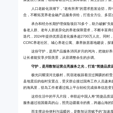
人口老龄化浪潮下，“老有所养”的需求愈发迫切，而
念，不断拓宽养老金融产品服务供给，打造全方位、多层
承办和经办长期护理保险项目70多个，助力破解“失
备老人群、老年人群差异化的养老保障需求，不断丰富商保
迭代，2024年提供优质适老化服务超2700万人次。同时
CCRC养老社区、城心养老公寓、康养旅居基地建设，探
这份守护，是用产品服务消弭岁月的鸿沟，把做好养
让长者能安享夕阳美景，从容调整余生的步调。
守护，是用数智运营点亮服务之光，打造“简捷品质
极光闪耀漠河北极村，民宿老板踩着没过脚踝的积雪
县地震后的临时安置点，受灾群众接过国寿工作人员递来
的海风里，驻岛工作者通过线上平台轻松完成保单信息变
这些生活中的平凡片段，串联起中国人寿“简捷品质温
服务越过祖国最高的山，照亮边疆最冷的夜，跨越山海的
而支撑这份便利与温暖的，是数智运营赋予的“加速度”