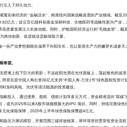
出行注入了持久动力。
溉实体经济的 “金融活水”，精准投向国家战略急需的产业领域。截至20
2829.82亿元；设立百亿级科创基金深耕科技、生物医药等战略性新兴产业，
济高质量发展注入长效动能。同时，护航国民经济运行的“毛细血管”，截
障，为推动创新、促进就业贡献保险力量。
让每一份产业梦想都能在滋养下向阳生长，也让新质生产力的嫩芽长成参天
展希望。
戈壁滩上投下巨大的剪影；不远处阳光洒在光伏面板上，荡起银色的波浪
而背后是中国人寿出资36亿元支持“中国人寿-兰沧1号”绿色股权投资计
同时加码风电、光伏等清洁能源的投资建设。
战略投入，通过债券、股权、债权计划等多元方式，资金精准流向“双碳”
成为2025年以来A股市场规模最大的IPO 项目。同时，持续完善绿色
元化保险保障，2025年上半年绿色保险保费超4亿元。
风险压力测试模型，开展范围三碳排放核算，将环境管控贯穿投资全流程