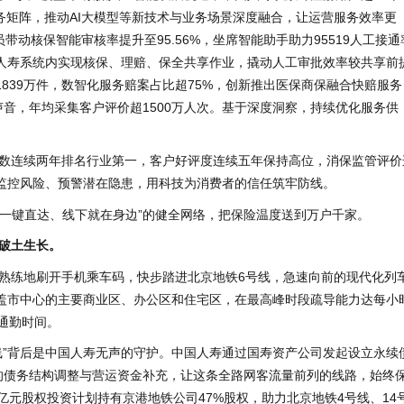
务矩阵，推动AI大模型等新技术与业务场景深度融合，让运营服务效率更
带动核保智能审核率提升至95.56%，坐席智能助手助力95519人工接通
国人寿系统内实现核保、理赔、保全共享作业，撬动人工审批效率较共享前
839万件，数智化服务赔案占比超75%，创新推出医保商保融合快赔服务
声音，年均采集客户评价超1500万人次。基于深度洞察，持续优化服务供
。
数连续两年排名行业第一，客户好评度连续五年保持高位，消保监管评价
监控风险、预警潜在隐患，用科技为消费者的信任筑牢防线。
上一键直达、线下就在身边”的健全网络，把保险温度送到万户千家。
力破土生长。
熟练地刷开手机乘车码，快步踏进北京地铁6号线，急速向前的现代化列
盖市中心的主要商业区、办公区和住宅区，在最高峰时段疏导能力达每小
通勤时间。
线”背后是中国人寿无声的守护。中国人寿通过国寿资产公司发起设立永续
目的债务结构调整与营运资金补充，让这条全路网客流量前列的线路，始终
亿元股权投资计划持有京港地铁公司47%股权，助力北京地铁4号线、14