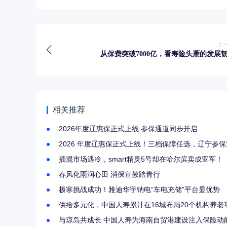
上
从保费突破7000亿，看寿险头雁的发展
相关推荐
2026年度辽惠保正式上线 参保通道同步开启
2026 年度辽惠保正式上线！三档保障任选，辽宁参
插混市场遇冷，smart精灵5号却在哈尔滨卖成亚军！
春风化雨润心田 消保宣教踏青行
极寒挑战成功！雅迪华宇钠电“车电充储”平台显优势
供给多元化，中国人寿累计在16城布局20个机构养老
与琼岛共成长 中国人寿为海南自贸港建设注入保险动