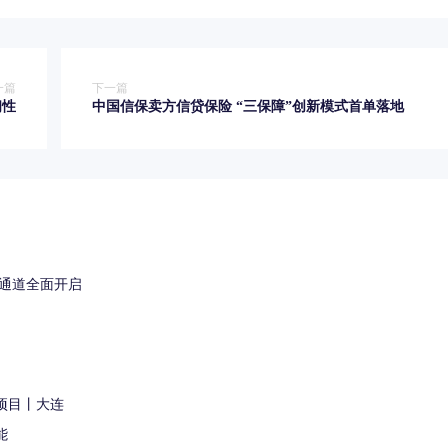
一篇
下一篇
韧性
中国信保卖方信贷保险 “三保障”创新模式首单落地
保通道全面开启
项目丨大连
能