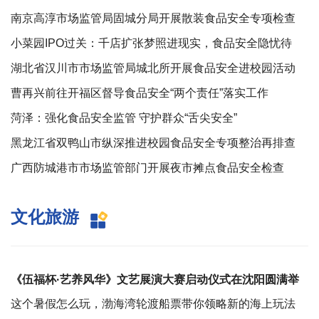
南京高淳市场监管局固城分局开展散装食品安全专项检查
小菜园IPO过关：千店扩张梦照进现实，食品安全隐忧待
解？
湖北省汉川市市场监管局城北所开展食品安全进校园活动
曹再兴前往开福区督导食品安全“两个责任”落实工作
菏泽：强化食品安全监管 守护群众“舌尖安全”
黑龙江省双鸭山市纵深推进校园食品安全专项整治再排查
广西防城港市市场监管部门开展夜市摊点食品安全检查
文化旅游
《伍福杯·艺养风华》文艺展演大赛启动仪式在沈阳圆满举
行
这个暑假怎么玩，渤海湾轮渡船票带你领略新的海上玩法