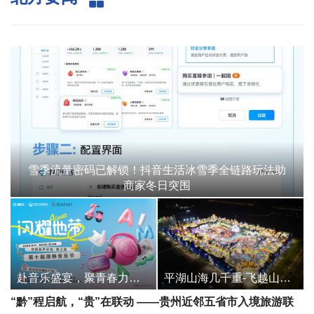
雪季流量密码已解锁！抖音生活冰雪季全链路玩法助
商家冬日突围
赴音乐盛宴，聚青春力量——爱玛闪耀地带·校园新声计划唱响哈尔滨师范大学
平湖山海几千重-飞越山海乘势9D裸眼飞行体验馆
“黔”程启航，“贵”在联动 ——贵州近邻五省市入境旅游联