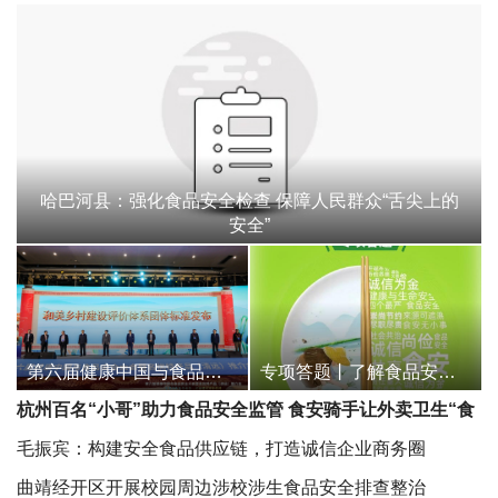
哈巴河县：强化食品安全检查 保障人民群众“舌尖上的
安全”
第六届健康中国与食品安全发展大会在广东清远召开
专项答题丨了解食品安全知识，提升食品安全素养
杭州百名“小哥”助力食品安全监管 食安骑手让外卖卫生“食
不相瞒”
毛振宾：构建安全食品供应链，打造诚信企业商务圈
曲靖经开区开展校园周边涉校涉生食品安全排查整治