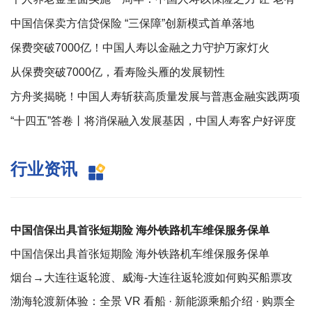
所养”民生承诺落地生根
中国信保卖方信贷保险 “三保障”创新模式首单落地
保费突破7000亿！中国人寿以金融之力守护万家灯火
从保费突破7000亿，看寿险头雁的发展韧性
方舟奖揭晓！中国人寿斩获高质量发展与普惠金融实践两项
大奖
“十四五”答卷丨将消保融入发展基因，中国人寿客户好评度
连续五年保持高位
行业资讯
中国信保出具首张短期险 海外铁路机车维保服务保单
中国信保出具首张短期险 海外铁路机车维保服务保单
烟台→大连往返轮渡、威海-大连往返轮渡如何购买船票攻
略
渤海轮渡新体验：全景 VR 看船 · 新能源乘船介绍 · 购票全