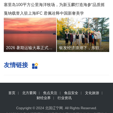
指
塞里岛100平方公里海洋牧场，为新玉麟打造海参“品质摇
篮”
戛纳载誉入驻上海IFC 君佩诠释中国新奢美学
2026 暑期运输大幕正式拉开！奔赴夏日浪漫就从一趟渤海跨海轮渡启程
银发经济浪潮下，东软睿新的“数智”答卷与民生温度
友情链接
首页
北方要闻
焦点关注
食品安全
文化旅游
财经业界
行业资讯
Copyright © 2024
北国辽宁网
. All Rights Reserved.