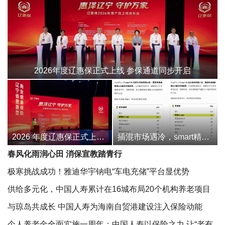
2026年度辽惠保正式上线 参保通道同步开启
2026 年度辽惠保正式上线！三档保障任选，辽宁参保通道全面开启
插混市场遇冷，smart精灵5号却在哈尔滨卖成亚军！
春风化雨润心田 消保宣教踏青行
极寒挑战成功！雅迪华宇钠电“车电充储”平台显优势
供给多元化，中国人寿累计在16城布局20个机构养老项目
丨大连
与琼岛共成长 中国人寿为海南自贸港建设注入保险动能
个人养老金全面实施一周年：中国人寿以保险之力 让“老有