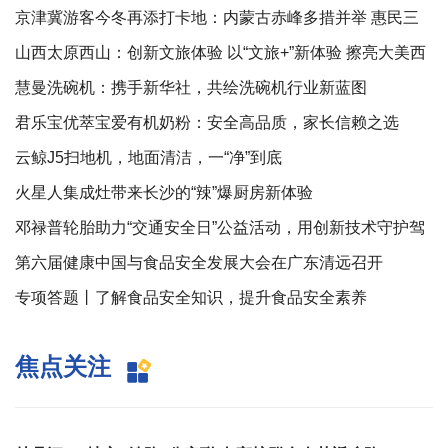
动宣传分享会圆满举办
京津冀游客今冬再添打卡地：内蒙古赤峰多措并举 惠民三
地游客赏冰踏雪
山西太原西山：创新文旅体验 以“文旅+”新体验 擦亮大美西
山品牌
慧曼洗碗机：携手新华社，共绘洗碗机行业新蓝图
君乐宝优萃宝爱有机奶粉：安全高品质，家长信赖之选
云鲸J5扫地机，地面清洁，一“净”到底
火星人集成灶带来长沙的“辣”爆厨房新体验
邓禄普轮胎助力“交通安全日”公益活动，用创新技术守护驾
驶安全
第六届健康中国与食品安全发展大会在广东清远召开
专项答题丨了解食品安全知识，提升食品安全素养
焦点关注