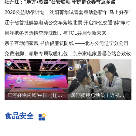
牡丹江：“地方+铁路”公安联动 守护群众春节返乡路
2026公益助孕计划：沈阳菁华试管套餐助您新年“马上好孕”
辽宁省首批醇氢电动公交车落地北票 开启绿色交通“醇”净时
代
周洋携冬奥热情空降沈阳，与TCL共启创新未来
亲子互动润家风 书信倡廉筑防线 ——北方公司辽宁分公司
开展家庭助廉活动深化节前廉洁教育
免费泡脚、领取专属取暖礼包，京东家电家居暖心站台致敬
大连一线劳动者
庄河好物闪耀“中国（辽宁）品质电商合作交流活动周”暨“辽宁省第六届电商直播节”、数字赋能县域经济新跨越
暑期摘镜总动员丨近视手术“避坑”指南
食品安全