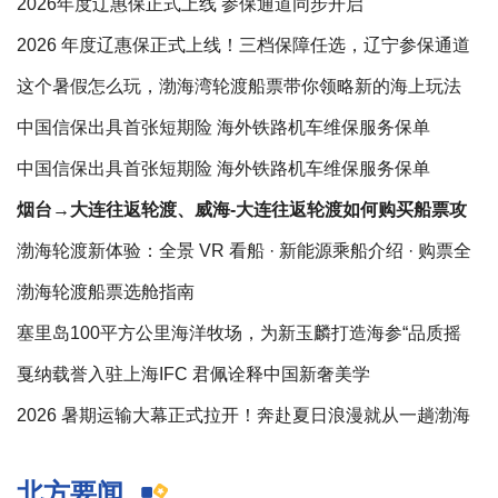
行
2026年度辽惠保正式上线 参保通道同步开启
2026 年度辽惠保正式上线！三档保障任选，辽宁参保通道
全面开启
这个暑假怎么玩，渤海湾轮渡船票带你领略新的海上玩法
中国信保出具首张短期险 海外铁路机车维保服务保单
中国信保出具首张短期险 海外铁路机车维保服务保单
烟台→大连往返轮渡、威海-大连往返轮渡如何购买船票攻
略
渤海轮渡新体验：全景 VR 看船 · 新能源乘船介绍 · 购票全
指
渤海轮渡船票选舱指南
塞里岛100平方公里海洋牧场，为新玉麟打造海参“品质摇
篮”
戛纳载誉入驻上海IFC 君佩诠释中国新奢美学
2026 暑期运输大幕正式拉开！奔赴夏日浪漫就从一趟渤海
跨海轮渡启程
北方要闻