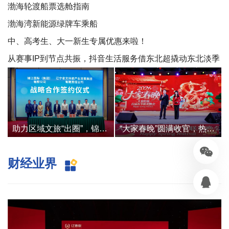
渤海轮渡船票选舱指南
渤海湾新能源绿牌车乘船
中、高考生、大一新生专属优惠来啦！
从赛事IP到节点共振，抖音生活服务借东北超撬动东北淡季
消费
助力区域文旅“出圈”，锦江加码酒旅融合布局
“大家春晚”圆满收官，热情点亮北国团圆夜
财经业界